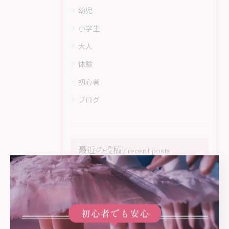
幼児
小学生
大人
体験
初心者
ブログ
最近の投稿
recent posts
2026/05/26
日野市の幼児から大人までのバレエ教室 Perle Ballet Studioのホームページがリニューアル！