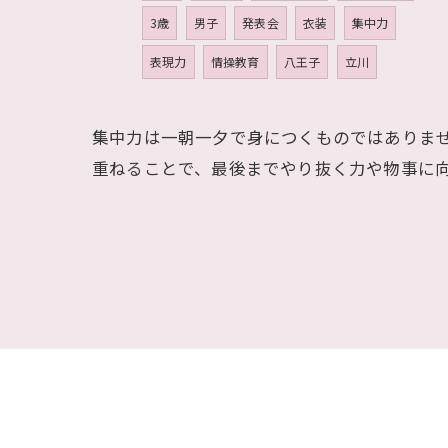
3歳
男子
発表会
衣装
集中力
表現力
情操教育
八王子
立川
集中力は一朝一夕で身につくものではありま
重ねることで、最後までやり抜く力や物事に