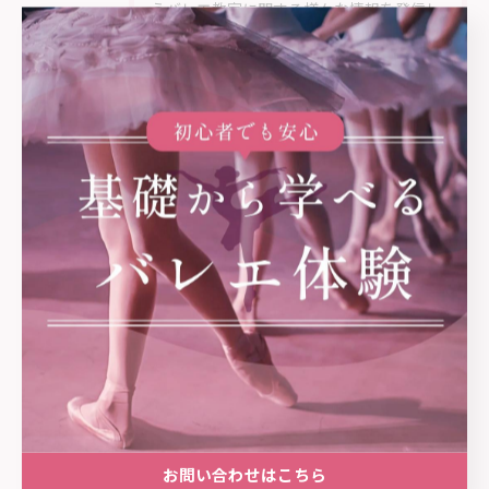
うバレエ教室に関する様々な情報を発信し
ています。教室でのレッスンの様子や指導
している教師と生徒様との一人ひとりと向
き合いながら丁寧に進めていくバレエのレ
ッスン風景や、コンクールに出場した生徒
様の様子など、当バレエスタジオのブログ
に掲載いたします。
2024年1月から日野市に開校する明るいス
タジオで、幼児から大人まで一人ひとりに
合わせて丁寧に指導してまいります。
カテゴリー
categories
全てのカテゴリー
幼児
お問い合わせはこちら