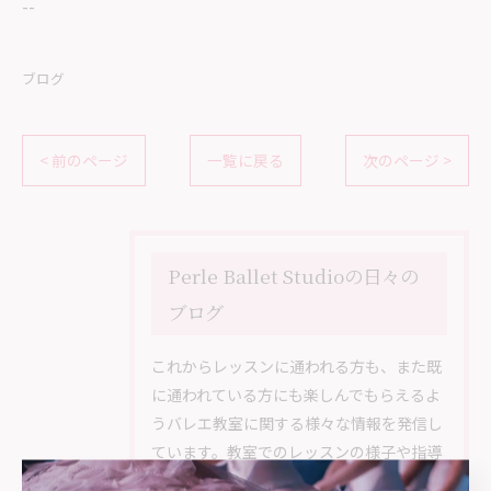
--
ブログ
< 前のページ
一覧に戻る
次のページ >
Perle Ballet Studioの日々の
ブログ
これからレッスンに通われる方も、また既
に通われている方にも楽しんでもらえるよ
うバレエ教室に関する様々な情報を発信し
ています。教室でのレッスンの様子や指導
している教師と生徒様との一人ひとりと向