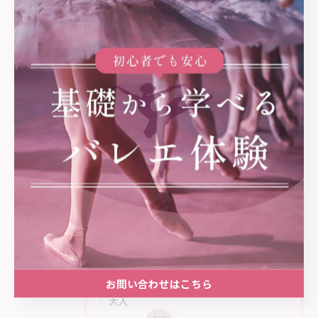
き合いながら丁寧に進めていくバレエのレ
ッスン風景や、コンクールに出場した生徒
様の様子など、当バレエスタジオのブログ
に掲載いたします。
2024年1月から日野市に開校する明るいス
タジオで、幼児から大人まで一人ひとりに
合わせて丁寧に指導してまいります。
カテゴリー
categories
全てのカテゴリー
幼児
小学生
お問い合わせはこちら
大人