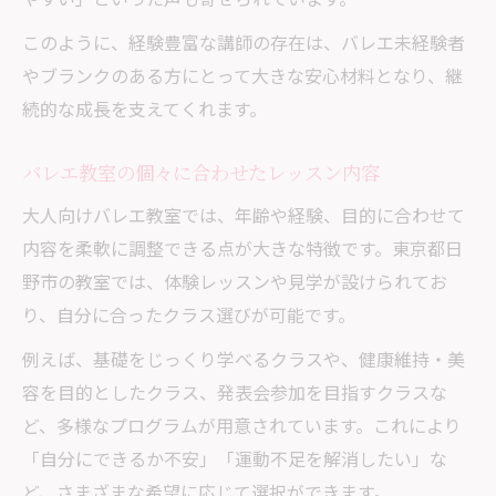
このように、経験豊富な講師の存在は、バレエ未経験者
やブランクのある方にとって大きな安心材料となり、継
続的な成長を支えてくれます。
バレエ教室の個々に合わせたレッスン内容
大人向けバレエ教室では、年齢や経験、目的に合わせて
内容を柔軟に調整できる点が大きな特徴です。東京都日
野市の教室では、体験レッスンや見学が設けられてお
り、自分に合ったクラス選びが可能です。
例えば、基礎をじっくり学べるクラスや、健康維持・美
容を目的としたクラス、発表会参加を目指すクラスな
ど、多様なプログラムが用意されています。これにより
「自分にできるか不安」「運動不足を解消したい」な
ど、さまざまな希望に応じて選択ができます。