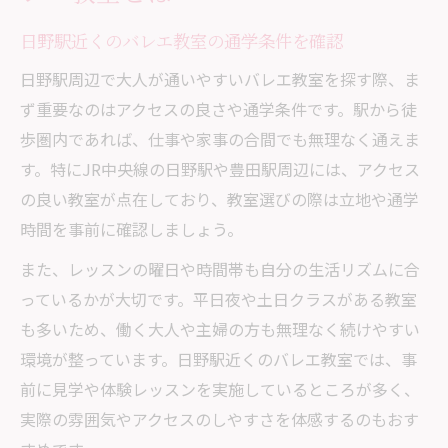
日野駅近くのバレエ教室の通学条件を確認
日野駅周辺で大人が通いやすいバレエ教室を探す際、ま
ず重要なのはアクセスの良さや通学条件です。駅から徒
歩圏内であれば、仕事や家事の合間でも無理なく通えま
す。特にJR中央線の日野駅や豊田駅周辺には、アクセス
の良い教室が点在しており、教室選びの際は立地や通学
時間を事前に確認しましょう。
また、レッスンの曜日や時間帯も自分の生活リズムに合
っているかが大切です。平日夜や土日クラスがある教室
も多いため、働く大人や主婦の方も無理なく続けやすい
環境が整っています。日野駅近くのバレエ教室では、事
前に見学や体験レッスンを実施しているところが多く、
実際の雰囲気やアクセスのしやすさを体感するのもおす