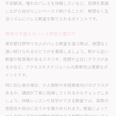
不足解消、憧れのバレエを体験したいなど、目標を意識
しながら自分らしいペースで続けることが、無理なく生
活リズムにバレエ教室を取り入れるポイントです。
無理せず通えるバレエ教室の選び方
東京都日野市で大人がバレエ教室を選ぶ際は、無理なく
通い続けられるかどうかを重視しましょう。駅から近い
教室や駐車場があるスタジオ、夜間や土日にクラスがあ
るかなど、アクセスやスケジュールの柔軟性は重要なポ
イントです。
特に初心者の場合、少人数制や未経験者向けのクラスが
あるか、講師が丁寧に指導してくれるかもチェックしま
しょう。体験レッスンや見学ができる教室では、実際の
雰囲気や自分に合うかを確かめられます。教室によって
は入会前に不安や疑問を相談できる時間を設けていると