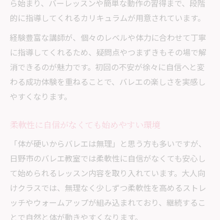
ら始まり、バーレッスンや簡単な動作の習得まで、段階
的に指導してくれるカリキュラムが用意されています。
経験豊富な講師が、個々のレベルや体力に合わせて丁寧
に指導してくれるため、疑問点やつまずきもその場で解
消できるのが魅力です。初回の不安が徐々に自信へと変
わる成功体験を重ねることで、バレエの楽しさを実感し
やすくなります。
柔軟性に自信がなくても始めやすい環境
「体が硬いからバレエは無理」と思う方も多いですが、
日野市のバレエ教室では柔軟性に自信がなくても安心し
て始められるレッスン内容を取り入れています。大人向
けクラスでは、無理なく少しずつ柔軟性を高めるストレ
ッチやウォームアップが組み込まれており、継続するこ
とで自然と体が動きやすくなります。