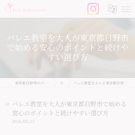
バレエ教室を大人が東京都日野市
で始める安心のポイントと続けや
すい選び方
東京都日野市のバレエ教室ならPerle Ballet Studio
コラム
バレエ教室を大人が東京都日野市で始める安心のポイントと続けやすい選び方
バレエ教室を大人が東京都日野市で始める
安心のポイントと続けやすい選び方
2026/05/22