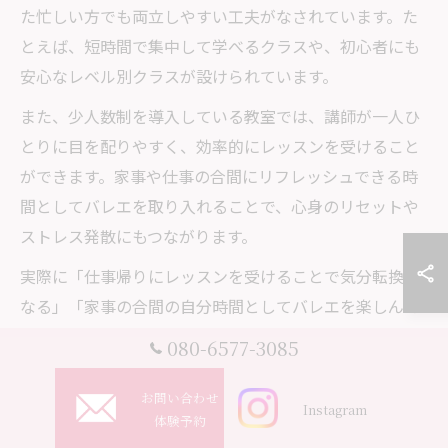
た忙しい方でも両立しやすい工夫がなされています。た
とえば、短時間で集中して学べるクラスや、初心者にも
安心なレベル別クラスが設けられています。
また、少人数制を導入している教室では、講師が一人ひ
とりに目を配りやすく、効率的にレッスンを受けること
ができます。家事や仕事の合間にリフレッシュできる時
間としてバレエを取り入れることで、心身のリセットや
ストレス発散にもつながります。
実際に「仕事帰りにレッスンを受けることで気分転換に
なる」「家事の合間の自分時間としてバレエを楽しんで
いる」といった声も多く聞かれます。両立しやすい環境
080-6577-3085
が整った教室を選ぶことで、生活の質が向上し、バレエ
を長く楽しむことができるでしょう。
お問い合わせ
Instagram
体験予約