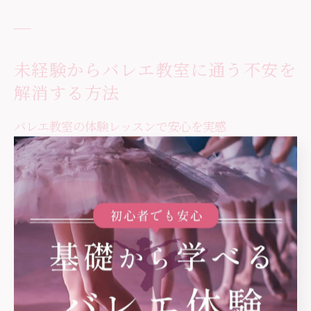
未経験からバレエ教室に通う不安を
解消する方法
バレエ教室の体験レッスンで安心を実感
大人が東京都日野市でバレエ教室を選ぶ際、まずおすす
めしたいのが体験レッスンの活用です。多くのバレエ教
室では初心者向けに体験レッスンや見学日を設けてお
り、レッスンの雰囲気や指導内容、クラスの人数などを
実際に体感できます。初めての方にとっては、どんな先
生が教えてくれるのか、クラスの和やかさや参加者の年
齢層など、気になるポイントを事前に確認できることが
大きな安心につながります。