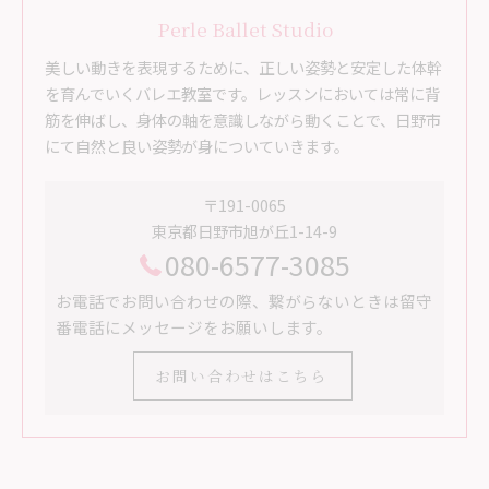
Perle Ballet Studio
美しい動きを表現するために、正しい姿勢と安定した体幹
を育んでいくバレエ教室です。レッスンにおいては常に背
筋を伸ばし、身体の軸を意識しながら動くことで、日野市
にて自然と良い姿勢が身についていきます。
〒191-0065
東京都日野市旭が丘1-14-9
080-6577-3085
お電話でお問い合わせの際、繋がらないときは留守
番電話にメッセージをお願いします。
お問い合わせはこちら