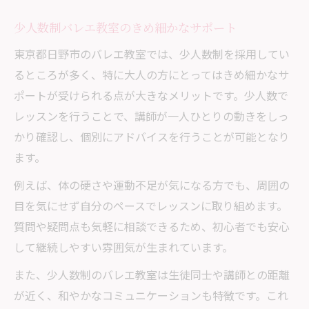
少人数制バレエ教室のきめ細かなサポート
東京都日野市のバレエ教室では、少人数制を採用してい
るところが多く、特に大人の方にとってはきめ細かなサ
ポートが受けられる点が大きなメリットです。少人数で
レッスンを行うことで、講師が一人ひとりの動きをしっ
かり確認し、個別にアドバイスを行うことが可能となり
ます。
例えば、体の硬さや運動不足が気になる方でも、周囲の
目を気にせず自分のペースでレッスンに取り組めます。
質問や疑問点も気軽に相談できるため、初心者でも安心
して継続しやすい雰囲気が生まれています。
また、少人数制のバレエ教室は生徒同士や講師との距離
が近く、和やかなコミュニケーションも特徴です。これ