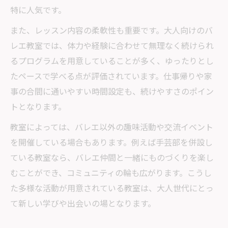
特に人気です。
魅力
手芸とバレエ教室の両立が生む充実した
また、レッスン内容の柔軟性も重要です。大人向けのバ
日々
レエ教室では、体力や経験に合わせて無理なく続けられ
るプログラムを用意していることが多く、ゆったりとし
バレエ教室で趣味が広がる大人の生活提案
たペースで学べる点が評価されています。仕事帰りや家
千歳船橋や笹塚にも注目の習い事事情
事の合間に通いやすい時間設定も、続けやすさのポイン
千歳船橋や笹塚のバレエ教室事情と手芸の
トとなります。
可能性
教室によっては、バレエ以外の趣味活動や交流イベント
大人に人気の千歳船橋バレエ教室の特徴を
を開催している場合もあります。例えば手芸部を併設し
紹介
ている教室なら、バレエ仲間と一緒にものづくりを楽し
笹塚で探す手芸とバレエ教室の習い事事情
むことができ、コミュニティの輪も広がります。こうし
とは
た多様な活動が用意されている教室は、大人世代にとっ
千歳船橋や笹塚のバレエ教室で広がる趣味
て新しい学びや出会いの場となります。
生活
バレエ教室選びは千歳船橋・笹塚にも注目