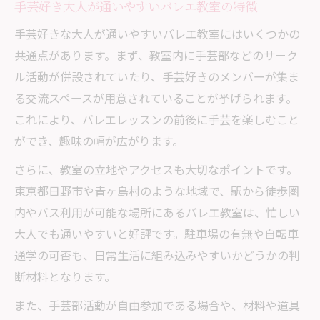
手芸好き大人が通いやすいバレエ教室の特徴
しよう
手芸好きな大人が通いやすいバレエ教室にはいくつかの
暮らしに溶け込む習い事選びのヒント
共通点があります。まず、教室内に手芸部などのサーク
日常に馴染むバレエ教室を選ぶための工夫
ル活動が併設されていたり、手芸好きのメンバーが集ま
バレエ教室と手芸を生活に取り入れるコツ
る交流スペースが用意されていることが挙げられます。
忙しい大人も続くバレエ教室選びのヒント
これにより、バレエレッスンの前後に手芸を楽しむこと
ができ、趣味の幅が広がります。
生活導線に合うバレエ教室の探し方を解説
手芸とバレエ教室で暮らしが豊かになる理
さらに、教室の立地やアクセスも大切なポイントです。
由
東京都日野市や青ヶ島村のような地域で、駅から徒歩圏
内やバス利用が可能な場所にあるバレエ教室は、忙しい
大人でも通いやすいと好評です。駐車場の有無や自転車
通学の可否も、日常生活に組み込みやすいかどうかの判
断材料となります。
また、手芸部活動が自由参加である場合や、材料や道具