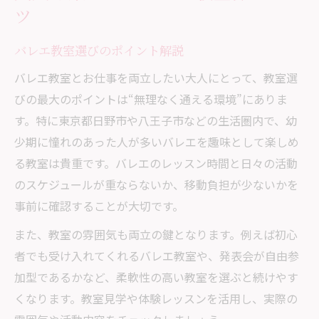
ツ
とは
習い事選びで見逃せない大人向けの魅力
バレエ教室選びのポイント解説
大人のためのバレエ教室が人気な理由を解
バレエ教室とお仕事を両立したい大人にとって、教室選
説
びの最大のポイントは“無理なく通える環境”にありま
趣味が広がるバレエ教室の選び方のポイン
す。特に東京都日野市や八王子市などの生活圏内で、幼
ト
少期に憧れのあった人が多いバレエを趣味として楽しめ
バレエ教室で手芸も学べる魅力ある習い事
る教室は貴重です。バレエのレッスン時間と日々の活動
事情
のスケジュールが重ならないか、移動負担が少ないかを
忙しい大人が続けやすいバレエ教室の特徴
事前に確認することが大切です。
とは
また、教室の雰囲気も両立の鍵となります。例えば初心
手芸とバレエ教室の両立で充実した趣味生
者でも受け入れてくれるバレエ教室や、発表会が自由参
活
加型であるかなど、柔軟性の高い教室を選ぶと続けやす
大人未経験でも安心な教室環境を解説
くなります。教室見学や体験レッスンを活用し、実際の
初めてでも安心なバレエ教室の雰囲気とは