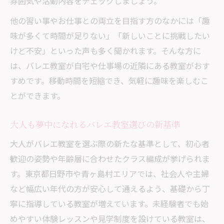
雰囲気や活動内容をチェックしましょう。
未経験者歓迎のバレエ教室で手芸も楽しむ
他の習い事やお仕事との両立を目指す方のなかには「趣
方法
味が多くて時間が足りない」「新しいことに挑戦したい
大人初心者がバレエ教室を選ぶ際の安心ポ
けど不安」といった声も多く聞かれます。そんな方に
イント
は、バレエ教室が自宅や仕事場の近隣にある教室がおす
バレエ教室で手芸も始めやすいサポート体
すめです。移動時間を短縮でき、気軽に趣味を楽しむこ
制
とができます。
大人の未経験者に優しいバレエ教室の選び
方
大人も夢中になれるバレエ教室選びの新基準
両立しやすい趣味で充実した日々を実現
大人がバレエ教室を選ぶ際の新たな基準として、初心者
バレエ教室と手芸の両立で得られる日常の
歓迎の姿勢や年齢層に合わせたクラス編成が挙げられま
変化
す。東京都日野市や青ヶ島村エリアでは、社会人や主婦
など幅広い年代の方が安心して通えるよう、基礎から丁
趣味を両立できるバレエ教室の活用アイデ
寧に指導している教室が増えています。未経験者でも始
ア
めやすい体験レッスンや見学制度を設けている教室は、
大人が日常に取り入れやすいバレエ教室の