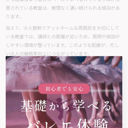
意されている教室は、無理なく通い続けられる傾向があ
ります。
加えて、少人数制でアットホームな雰囲気を大切にして
いる教室では、講師との距離が近いため、質問や相談が
しやすい環境が整っています。このような配慮が、忙し
い大人の継続率向上につながっています。
手芸とバレエ教室の両立で充実した趣味生活
バレエ教室と手芸部の両立は、身体と心の両面から趣味
生活を豊かにしてくれます。バレエで体を動かしリフレ
ッシュした後、手芸で集中力や創造力を養うことで、相
乗効果が期待できます。
実際に両方を楽しんでいる利用者からは「バレエの衣装
やアクセサリーを自分で作ることで、レッスンがさらに