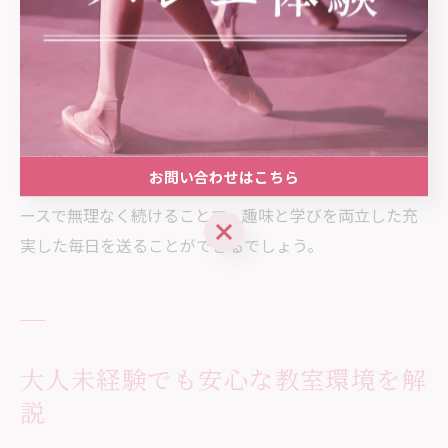
楽しくなった」「新しい友人ができた」といった声も寄
せられています。このような体験は、日常に彩りを添え
るだけでなく、自分自身の成長や新たな発見にもつなが
ります。
両立を目指す際は、無理のないスケジュール管理や、教
お問い合わせはこちら
室のサポート体制を活用することが大切です。自分のペ
ースで無理なく続けることで、趣味と学びを両立した充
実した毎日を送ることができるでしょう。
大人未経験でも安心な教室環境を解
説