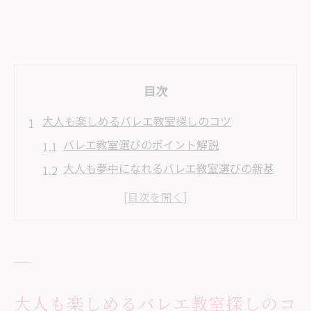
目次
大人も楽しめるバレエ教室探しのコツ
バレエ教室選びのポイント解説
大人も夢中になれるバレエ教室選びの新基
準
手芸好き大人が通いやすいバレエ教室の特
徴
バレエ教室で手芸部も楽しむための教室環
境
大人も楽しめるバレエ教室探しのコ
バレエ教室選びで手芸趣味が活かせる工夫