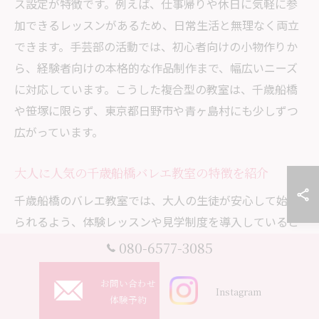
ス設定が特徴です。例えば、仕事帰りや休日に気軽に参
加できるレッスンがあるため、日常生活と無理なく両立
できます。手芸部の活動では、初心者向けの小物作りか
ら、経験者向けの本格的な作品制作まで、幅広いニーズ
に対応しています。こうした複合型の教室は、千歳船橋
や笹塚に限らず、東京都日野市や青ヶ島村にも少しずつ
広がっています。
大人に人気の千歳船橋バレエ教室の特徴を紹介
千歳船橋のバレエ教室では、大人の生徒が安心して始め
られるよう、体験レッスンや見学制度を導入していると
ころが多いです。講師陣は現役や元プロダンサーが多
080-6577-3085
く、基礎から丁寧に指導してくれるため、バレエ未経験
お問い合わせ
者も安心して参加できます。教室内の雰囲気はアットホ
Instagram
体験予約
ームで、年齢や経験を問わず、和やかな空気の中でレッ