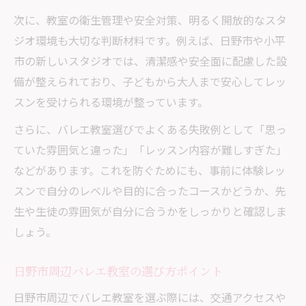
験
次に、教室の衛生管理や安全対策、明るく開放的なスタ
バレエ教室経験者におすすめのミュージア
ジオ環境も大切な判断材料です。例えば、日野市や小平
ム巡り
市の新しいスタジオでは、清潔感や安全面に配慮した設
バレエ教室とミュージアムツアーの相乗効
備が整えられており、子どもから大人まで安心してレッ
果とは
スンを受けられる環境が整っています。
大人が楽しむミュージアムツアーのポイン
さらに、バレエ教室選びでよくある失敗例として「思っ
ト紹介
ていた雰囲気と違った」「レッスン内容が難しすぎた」
バレエ教室帰りに体験したいミュージアム
などがあります。これを防ぐためにも、事前に体験レッ
ツアー
スンで自分のレベルや目的に合ったコースかどうか、先
納得できるバレエ教室探しで大切な視点まとめ
生や生徒の雰囲気が自分に合うかをしっかりと確認しま
バレエ教室選びで後悔しないためのチェッ
しょう。
ク項目
日野市周辺バレエ教室の選び方ポイント
納得できるバレエ教室探しの最終確認ポイ
ント
日野市周辺でバレエ教室を選ぶ際には、交通アクセスや