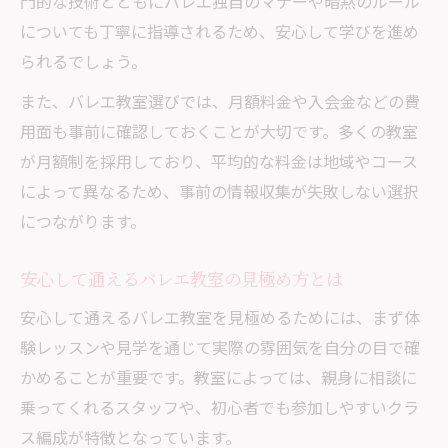
門的な技術とともにバレエ独自のマナーや暗黙のルール
についても丁寧に指導されるため、安心して学びを進め
親子で考えるバレエ教室の適性とサポート
られるでしょう。
方法
日野市エリアで子ども向けバレエ教室の選
また、バレエ教室選びでは、月額料金や入会金などの費
び方
用面も事前に確認しておくことが大切です。多くの教室
費用感や月謝の目安も知っておきたい方へ
が月額制を採用しており、平均的な料金は地域やコース
によって異なるため、事前の情報収集が失敗しない選択
バレエ教室の月謝や費用感の相場を解説
につながります。
初心者が知っておくべきバレエ教室の料金
構成
安心して通えるバレエ教室の見極め方とは
バレエ教室の費用比較で失敗しない選び方
安心して通えるバレエ教室を見極めるためには、まず体
月謝以外に必要なバレエ教室の費用とは
験レッスンや見学を通じて実際の雰囲気を自分の目で確
バレエ教室の費用を抑えるコツと注意点
かめることが重要です。教室によっては、親身に相談に
大人も楽しめるミュージアムツアー体験の魅力
乗ってくれるスタッフや、初心者でも参加しやすいクラ
ミュージアムツアーで広がる大人の学び体
ス編成が特徴となっています。