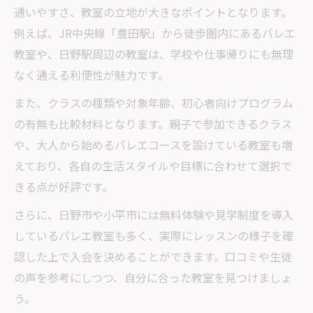
教室選びで重視したいバレエ教室の特徴と
通いやすさ、教室の立地が大きなポイントとなります。
は
例えば、JR中央線「豊田駅」から徒歩圏内にあるバレエ
教室や、日野駅周辺の教室は、学校や仕事帰りにも無理
バレエ教室の比較で見逃せない選択基準ま
なく通える利便性が魅力です。
とめ
体験や費用感から考えるバレエ教室の決め
また、クラスの種類や対象年齢、初心者向けプログラム
方
の有無も比較材料となります。親子で参加できるクラス
や、大人から始めるバレエコースを設けている教室も増
えており、各自の生活スタイルや目標に合わせて選択で
きる点が好評です。
さらに、日野市や小平市には無料体験や見学制度を導入
しているバレエ教室も多く、実際にレッスンの様子を確
認した上で入会を決めることができます。口コミや生徒
の声を参考にしつつ、自分に合った教室を見つけましょ
う。