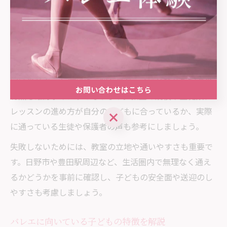
しているかをチェックしましょう。体験レッスンや見学
を通じて、実際に先生やクラスの雰囲気を肌で感じるこ
とが大切です。
また、東京都日野市や小平市のバレエ教室では、初心者
向けのサポート体制や、個々のペースに合わせた指導の
お問い合わせはこちら
有無も確認ポイントとなります。教室の規模や生徒数、
レッスンの進め方が自分の子どもに合っているか、実際
に通っている生徒や保護者の声も参考にしましょう。
失敗しないためには、教室の立地や通いやすさも重要で
す。日野市や豊田駅周辺など、生活圏内で無理なく通え
るかどうかを事前に確認し、子どもの安全面や送迎のし
やすさも考慮しましょう。
バレエに向いている子どもの特徴を解説