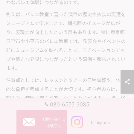
かなバレエ体験につながるのです。
例えば、バレエ教室で習った演目の歴史や衣装の変遷を
ミュージアムで学ぶことで、踊る際のイメージが広が
り、表現力が向上したという声もあります。特に東京都
日野市や小平市のバレエ教室では、発表会やイベントの
前にミュージアムを訪れることで、モチベーションアッ
プや新たな発見につながったという事例も報告されてい
ます。
注意点としては、レッスンとツアーの日程調整や、体力
的な負担を考慮することが大切です。初心者の方は、無
理のない範囲で両方を楽しむことを心がけましょう。経
080-6577-3085
験者向けには、より専門的な展示や講演会などを活用す
ることで、さらなるスキルアップが期待できます。
お問い合わせ
Instagram
体験予約
大人が楽しむミュージアムツアーのポイント紹介