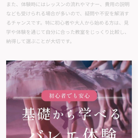
また、体験時にはレッスンの流れやマナー、費用の説明
なども受けられる場合が多いので、疑問や不安を解消す
るチャンスです。特に初心者や大人から始める方は、見
学や体験を通じて自分に合った教室をじっくり比較し、
納得して選ぶことが大切です。
子どもに合うバレエ教室とは何か見
極める方法
バレエ教室が子どもに合うか見極める基準
バレエ教室が子どもに本当に合っているかどうかを見極
めるには、いくつかの明確な基準があります。まず、教
室の雰囲気や指導方針が子どもの性格や成長段階に合致