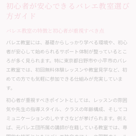
初心者が安心できるバレエ教室選び
バレエ教室の雰囲気や暗黙のルールを徹底解説
方ガイド
バレエ教室で大切な雰囲気とマナーの基本
バレエ教室に通う際の暗黙のルールを知ろ
バレエ教室の特徴と初心者が重視すべき点
う
バレエ教室には、基礎からしっかり学べる環境や、初心
初心者が注意したいバレエ教室の私語マナ
者が安心して始められるサポート体制が整っているとこ
ー
ろが多く見られます。特に東京都日野市や小平市のバレ
バレエ教室の挨拶や服装マナーをチェック
エ教室では、初回無料体験レッスンや教室見学など、初
日野市で学ぶバレエ教室の雰囲気を体験す
めての方でも気軽に参加できる仕組みが充実していま
る方法
す。
子どもに合うバレエ教室とは何か見極める方法
初心者が重視すべきポイントとしては、レッスンの雰囲
バレエ教室が子どもに合うか見極める基準
気や先生の指導スタイル、クラスの年齢構成、そしてコ
バレエに向いている子どもの特徴を解説
ミュニケーションのしやすさなどが挙げられます。例え
子どもがバレエ教室で伸びる環境選びのポ
ば、元バレエ団所属の講師が在籍している教室では、専
イント